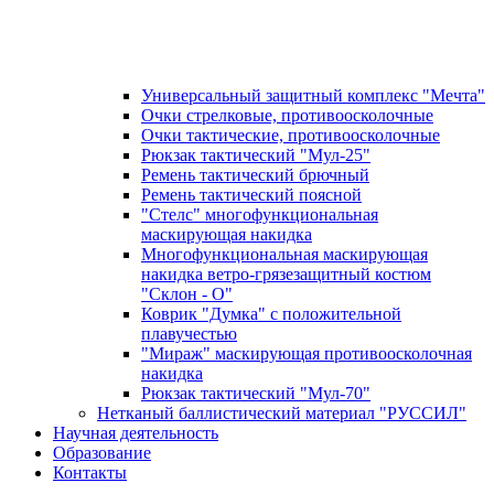
Универсальный защитный комплекс "Мечта"
Очки стрелковые, противоосколочные
Очки тактические, противоосколочные
Рюкзак тактический "Мул-25"
Ремень тактический брючный
Ремень тактический поясной
"Стелс" многофункциональная
маскирующая накидка
Многофункциональная маскирующая
накидка ветро-грязезащитный костюм
"Склон - О"
Коврик "Думка" с положительной
плавучестью
"Мираж" маскирующая противоосколочная
накидка
Рюкзак тактический "Мул-70"
Нетканый баллистический материал "РУССИЛ"
Научная деятельность
Образование
Контакты