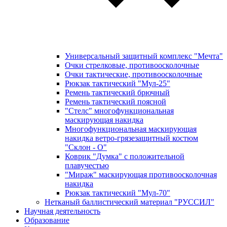
Универсальный защитный комплекс "Мечта"
Очки стрелковые, противоосколочные
Очки тактические, противоосколочные
Рюкзак тактический "Мул-25"
Ремень тактический брючный
Ремень тактический поясной
"Стелс" многофункциональная
маскирующая накидка
Многофункциональная маскирующая
накидка ветро-грязезащитный костюм
"Склон - О"
Коврик "Думка" с положительной
плавучестью
"Мираж" маскирующая противоосколочная
накидка
Рюкзак тактический "Мул-70"
Нетканый баллистический материал "РУССИЛ"
Научная деятельность
Образование