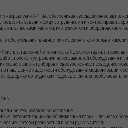
оту направления КИПиА, обеспечивая своевременное выполне
спределять задачи между сотрудниками и контролировать сро
ами, запасными частями, инструментом и оборудованием, кон
ого обслуживания, диагностики и ремонта контрольно-измерит
й эксплуатационной и технической документации, а также вы
работ, поиске и устранении неисправностей оборудования и с
их характеристик приборов и своевременное проведение пове
й по повышению надежности оборудования, модернизации и с
ую поддержку сотрудникам подразделения, способствовать р
ИПиА
ональное техническое образование
ИПиА, автоматизации или обслуживания промышленного обору
нала или готовы развиваться в роли руководителя;