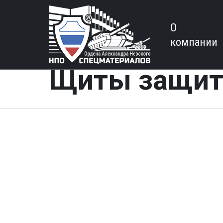
О
компании
Щиты защи