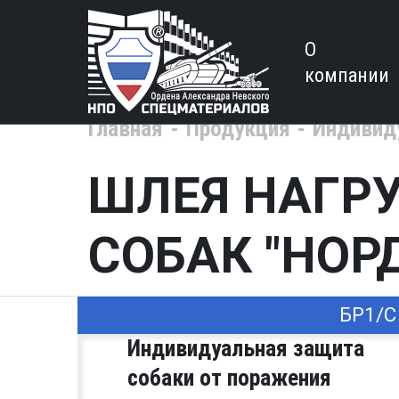
О
компании
Главная
Продукция
Индивид
ШЛЕЯ НАГР
СОБАК "НОР
БР1/С
Индивидуальная защита
собаки от поражения